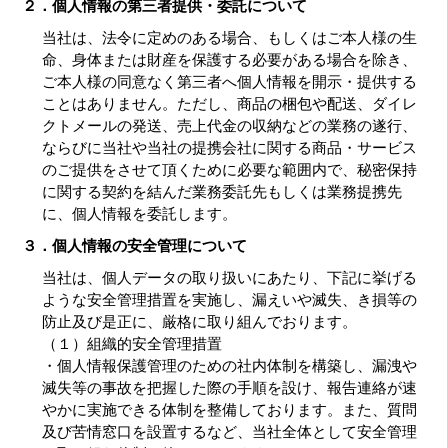
２．個人情報の第三者提供・委託について
当社は、法令に定めのある場合、もしくはご本人様の生
命、身体または財産を保護する必要がある場合を除き、
ご本人様の同意なく第三者へ個人情報を開示・提供する
ことはありません。ただし、商品の梱包や配送、ダイレ
クトメールの発送、売上代金の収納などの業務の遂行、
ならびに当社や当社の提携会社に関する商品・サービス
のご提供をさせて頂くために必要な範囲内で、秘密保持
に関する契約を結んだ業務委託先もしくは業務提携先
に、個人情報を委託します。
３．個人情報の安全管理について
当社は、個人データの取り扱いにあたり、下記に挙げる
ような安全管理措置を実施し、漏えいや滅失、き損等の
防止及び是正に、厳格に取り組んでおります。
（１）組織的安全管理措置
・個人情報保護管理のための社内体制を構築し、漏洩や
滅失等の事故を把握した際の手順を設け、報告連絡が速
やかに実施できる体制を整備しております。また、質問
及び苦情窓口を設置するなど、当社全体として安全管理