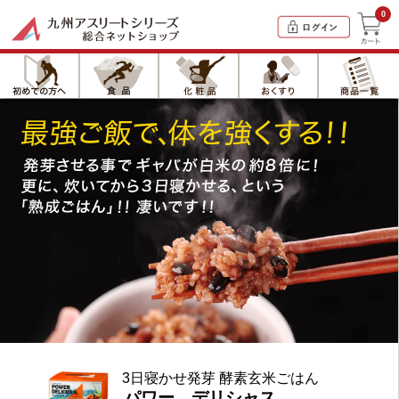
0
3日寝かせ発芽 酵素玄米ごはん
パワー、デリシャス。