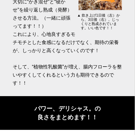
大切に“かき混ぜ”と“寝か
せ”を繰り返し熟成（発酵）
▲ 炊き上げ1日後（左）か
させる方法。（一緒に頑張
ら、3日後（右）。じっ
くりと熟成されていま
ってます！！）
す。いい色です！！
これにより、心地良すぎるモ
チモチとした食感になるだけでなく、期待の栄養
が、しっかりと高くなっていくのです！
そして、“植物性乳酸菌”が増え、腸内フローラを整
いやすくしてくれるという力も期待できるので
す！！
パワー、デリシャス。の
良さをまとめます！！