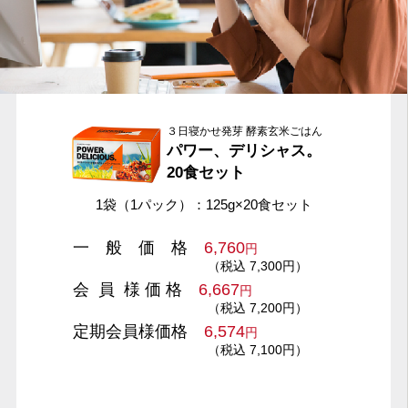
３日寝かせ発芽 酵素玄米ごはん
パワー、デリシャス。
20食セット
1袋（1パック）：125g×20食セット
一 般 価 格
6,760
円
（税込 7,300円）
会 員 様 価 格
6,667
円
（税込 7,200円）
定期会員様価格
6,574
円
（税込 7,100円）