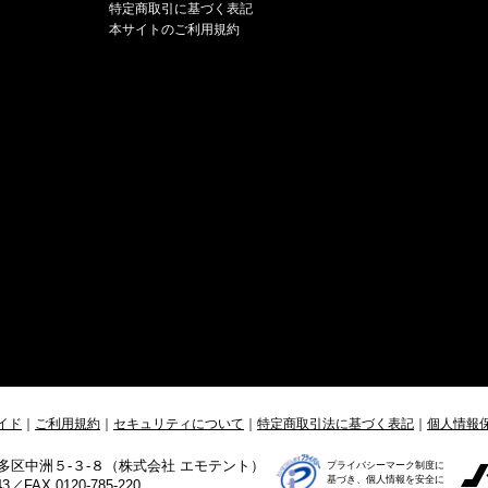
特定商取引に基づく表記
本サイトのご利用規約
イド
｜
ご利用規約
｜
セキュリティについて
｜
特定商取引法に基づく表記
｜
個人情報
市博多区中洲５-３-８（株式会社 エモテント）
プライバシーマーク制度に
基づき、個人情報を安全に
／FAX 0120-785-220