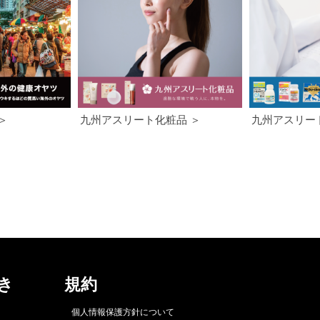
＞
九州アスリート化粧品 ＞
九州アスリー
き
規約
個人情報保護方針について